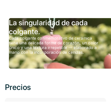
La singularidad de cada
colgante.
Cada colgante conmemorativo de cerámica
tiene una delicada forma de corazón, un color
único y una textura irrepetible — elaborado a
mano con la incorporación de cenizas.
Precios
Para mascota