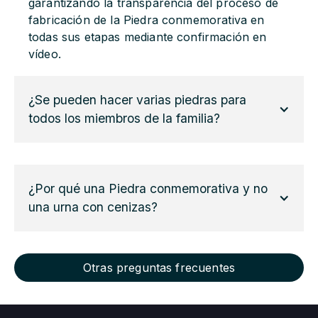
garantizando la transparencia del proceso de
fabricación de la Piedra conmemorativa en
todas sus etapas mediante confirmación en
vídeo.
¿Se pueden hacer varias piedras para 
todos los miembros de la familia?
Sí, si deseas crear varias piedras, podemos
ayudarte con ello. Puedes elegir el tamaño y la
¿Por qué una Piedra conmemorativa y no 
cantidad de las Piedras conmemorativas.
una urna con cenizas?
Muchas familias optan por compartirlas entre
sus seres queridos o colocarlas en varios
lugares significativos.
Muchas personas sienten que una urna
tradicional no proporciona la cercanía ni la
Otras preguntas frecuentes
conexión personal que desean mantener con
el recuerdo de su ser querido. Aunque la
cremación es una solución considerada, las