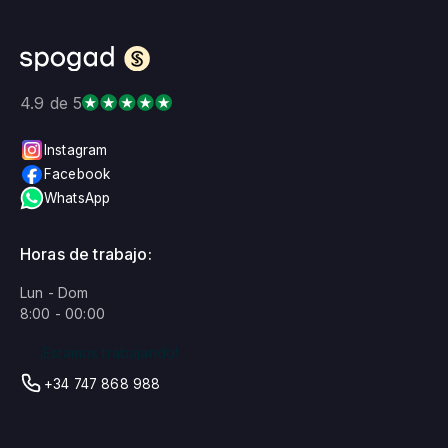
cenizas pueden resultar difíciles de almacenar,
exhibir o esparcir de una manera significativa.
La Piedra conmemorativa, por otro lado,
ofrece una forma más personal y digna de
4.9 de 5
preservar los recuerdos: una forma compacta
y hermosa que es fácil de conservar o llevar
Instagram
contigo.
Facebook
WhatsApp
Horas de trabajo:
Lun - Dom
8:00 - 00:00
¡Estamos trabajando!
+34 747 868 988