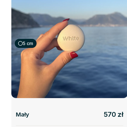
5 cm
570 zł
Mały