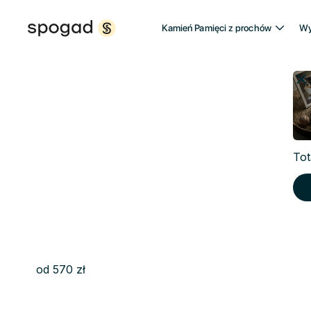
Kamień Pamięci z prochów
Wy
Kamień Pamię
z ludzkich pr
Tot
Uwiecznij swoją pamięć kamieniem pamięc
się blisko ukochanej osoby.
od 570 zł