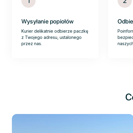
1
2
Wysyłanie popiołów
Odbie
Kurier delikatnie odbierze paczkę
Poinfor
z Twojego adresu, ustalonego
bezpiec
przez nas.
naszych
C