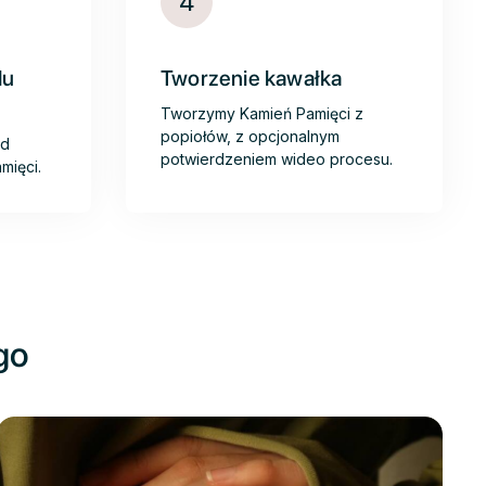
4
du
Tworzenie kawałka
Tworzymy Kamień Pamięci z
popiołów, z opcjonalnym
ad
potwierdzeniem wideo procesu.
mięci.
go