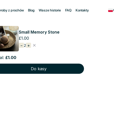
roby z prochów
Blog
Wasze historie
FAQ
Kontakty
Small Memory Stone
ci wykonany
£1.00
−
+
2
ochów
al:
£1.00
Do kasy
i. Pozwól sobie ponownie poczuć