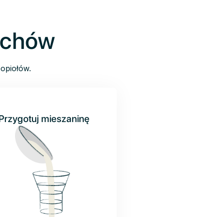
ochów
opiołów.
Przygotuj mieszaninę