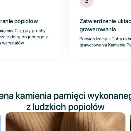
3
ranie popiołów
Zatwierdzenie ukła
grawerowania
mujemy Cię, gdy prochy
znie dotrą do jednego z
Potwierdzamy z Tobą ukł
 warsztatów.
grawerowania Kamienia Pa
ena kamienia pamięci wykonane
z ludzkich popiołów