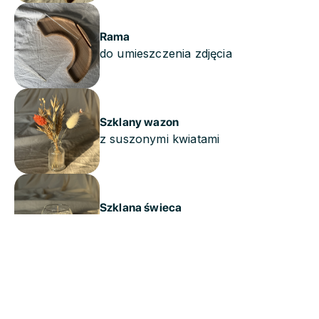
Rama
do umieszczenia zdjęcia
Szklany wazon
z suszonymi kwiatami
Szklana świeca
z wymiennymi granulkami
Stożek zapachowy
na mosiężnej podstawce