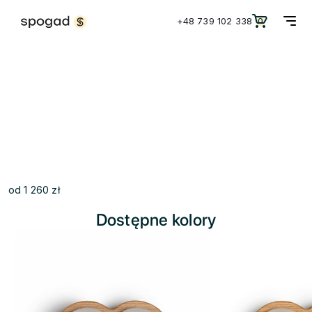
+48 739 102 338
0
Kamien Pamięci Serce z
prochów
Stworzony z popiołów tych, którzy są dla ciebie
ważni.
od 1 260 zł
Dostępne kolory