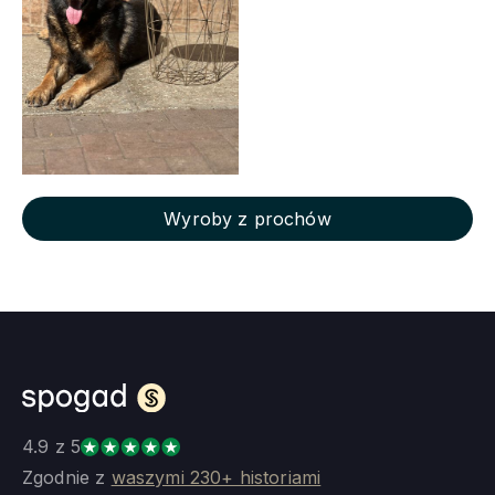
Wyroby z prochów
4.9 z 5
Zgodnie z
waszymi 230+ historiami