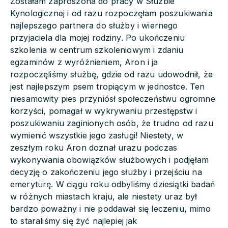
Zostałam zaproszona do pracy w Służbie
Kynologicznej i od razu rozpoczęłam poszukiwania
najlepszego partnera do służby i wiernego
przyjaciela dla mojej rodziny. Po ukończeniu
szkolenia w centrum szkoleniowym i zdaniu
egzaminów z wyróżnieniem, Aron i ja
rozpoczęliśmy służbę, gdzie od razu udowodnił, że
jest najlepszym psem tropiącym w jednostce. Ten
niesamowity pies przyniósł społeczeństwu ogromne
korzyści, pomagał w wykrywaniu przestępstw i
poszukiwaniu zaginionych osób, że trudno od razu
wymienić wszystkie jego zasługi! Niestety, w
zeszłym roku Aron doznał urazu podczas
wykonywania obowiązków służbowych i podjęłam
decyzję o zakończeniu jego służby i przejściu na
emeryturę. W ciągu roku odbyliśmy dziesiątki badań
w różnych miastach kraju, ale niestety uraz był
bardzo poważny i nie poddawał się leczeniu, mimo
to staraliśmy się żyć najlepiej jak