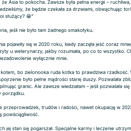
, że Asia to pokocha. Zawsze była pełna energii – ruchliw
dzieliśmy, że będzie czekała za drzwiami, obwąchując torb
moi służący? 😁”
na, jeśli nie było tam żadnego smakołyku.
ia pojawiły się w 2020 roku, kiedy zaczęła jeść coraz mni
wizyty u weterynarzy, jakby rozumiała, po co to wszystko.
iezadowolenie wyłącznie mnie.
 z kotem, bo zielonooka ruda kotka to prawdziwa rzadkość.
j spojrzenie było pełne mądrości starej duszy. Pozwalała zbli
lnując granic. Ale zawsze wiedziałam – jeśli pozwalała się
 porządku.
e przeprowadzek, trudów i radości, nawet okupację w 2022
 powściągliwość.
h jej stan się pogarszał. Specjalne karmy i leczenie utrz