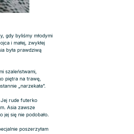
ny, gdy byliśmy młodymi
jca i małej, zwykłej
Asia była prawdziwą
mi szaleństwami,
o piętra na trawę,
tannie „narzekała”.
 Jej rude futerko
em. Asia zawsze
 jej się nie podobało.
pecjalnie poszerzyłam