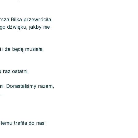
sza Bilka przewróciła
ego dźwięku, jakby nie
i i że będę musiała
 raz ostatni.
mi. Dorastaliśmy razem,
…
 temu trafiła do nas: