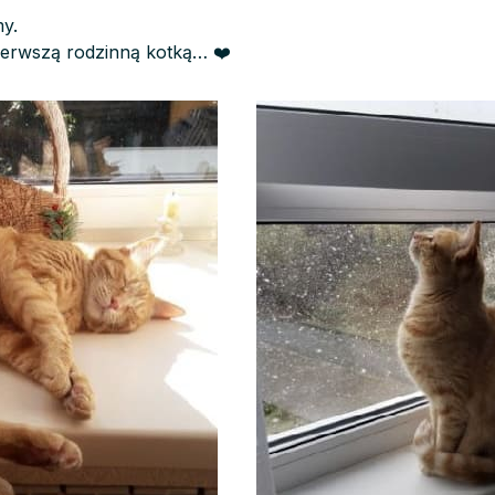
my.
ierwszą rodzinną kotką… ❤️