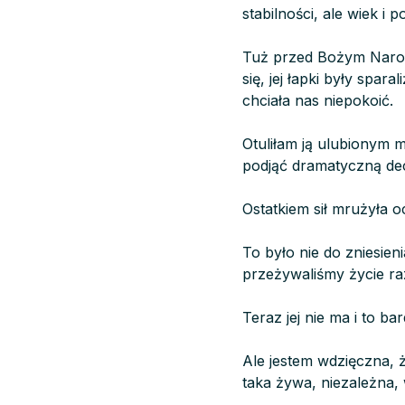
stabilności, ale wiek i
Tuż przed Bożym Narod
się, jej łapki były spar
chciała nas niepokoić.
Otuliłam ją ulubionym m
podjąć dramatyczną dec
Ostatkiem sił mrużyła o
To było nie do zniesien
przeżywaliśmy życie r
Teraz jej nie ma i to bar
Ale jestem wdzięczna, że
taka żywa, niezależna,