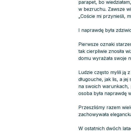
parapet, bo wiedziałam
w bezruchu. Zawsze wie
„Coście mi przynieśli, 
I naprawdę była zdziwio
Pierwsze oznaki starzen
tak cierpliwie znosiła 
domu wyrażała swoje n
Ludzie często mylili ją
długouche, jak lis, a je
na swoich warunkach, pi
osoba była naprawdę w
Przeszliśmy razem wiel
zachowywała elegancką
W ostatnich dwóch latac