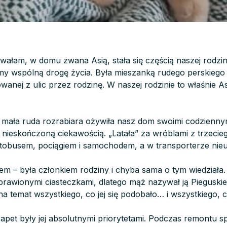
ywałam, w domu zwana Asią, stała się częścią naszej rodzi
my wspólną drogę życia. Była mieszanką rudego perskiego o
towanej z ulic przez rodzinę. W naszej rodzinie to właśnie 
 mała ruda rozrabiara ożywiła nasz dom swoimi codzienny
nieskończoną ciekawością. „Latała” za wróblami z trzecieg
obusem, pociągiem i samochodem, a w transporterze nieus
tem – była członkiem rodziny i chyba sama o tym wiedziała.
rawionymi ciasteczkami, dlatego mąż nazywał ją Pieguski
a temat wszystkiego, co jej się podobało… i wszystkiego, co
apet były jej absolutnymi priorytetami. Podczas remontu s