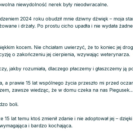
 powolna niewydolność nerek były nieodwracalne.
zeniem 2024 roku obudził mnie dziwny dźwięk – moja star
aliżowane i drżały. Po prostu cicho upadła i nie wydała żadn
iękkim kocem. Nie chciałam uwierzyć, że to koniec jej drog
yzję o zakończeniu jej cierpienia, wzywając weterynarza.
czy, jakby rozumiała, dlaczego płaczemy i głaszczemy ją po
ia, a prawie 15 lat wspólnego życia przeszło mi przed ocza
azem, zawsze wiedząc, że w domu czeka na nas Piegusek
dzo boli.
 15 lat temu ktoś zmienił zdanie i nie adoptował jej – dzięki
 wymagająca i bardzo kochająca.