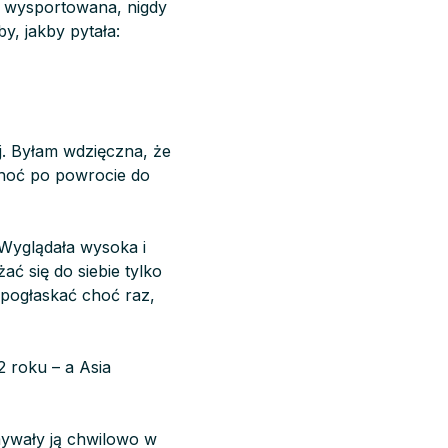
a, wysportowana, nigdy
y, jakby pytała:
ej. Byłam wdzięczna, że
 Choć po powrocie do
 Wyglądała wysoka i
żać się do siebie tylko
 pogłaskać choć raz,
 roku – a Asia
ymywały ją chwilowo w