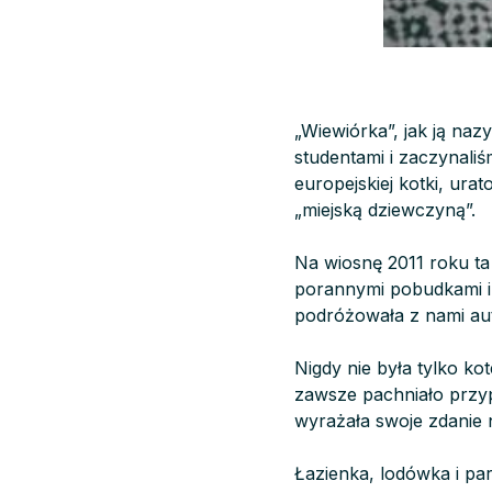
„Wiewiórka”, jak ją naz
studentami i zaczynaliś
europejskiej kotki, ura
„miejską dziewczyną”.
Na wiosnę 2011 roku ta
porannymi pobudkami i 
podróżowała z nami aut
Nigdy nie była tylko ko
zawsze pachniało przyp
wyrażała swoje zdanie n
Łazienka, lodówka i par