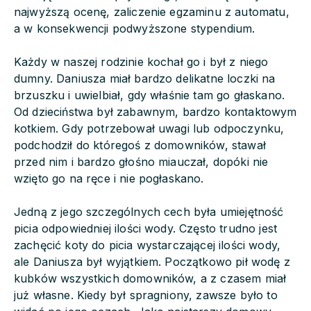
najwyższą ocenę, zaliczenie egzaminu z automatu,
a w konsekwencji podwyższone stypendium.
Każdy w naszej rodzinie kochał go i był z niego
dumny. Daniusza miał bardzo delikatne loczki na
brzuszku i uwielbiał, gdy właśnie tam go głaskano.
Od dzieciństwa był zabawnym, bardzo kontaktowym
kotkiem. Gdy potrzebował uwagi lub odpoczynku,
podchodził do któregoś z domowników, stawał
przed nim i bardzo głośno miauczał, dopóki nie
wzięto go na ręce i nie pogłaskano.
Jedną z jego szczególnych cech była umiejętność
picia odpowiedniej ilości wody. Często trudno jest
zachęcić koty do picia wystarczającej ilości wody,
ale Daniusza był wyjątkiem. Początkowo pił wodę z
kubków wszystkich domowników, a z czasem miał
już własne. Kiedy był spragniony, zawsze było to