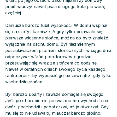
widać po jego oczach. Jako najstarszy domowy
pupil nauczył nawet psa i drugiego kota pić wodę
częściej.
Daniusza bardzo lubił wysokości. W domu wspinał
się na szafy i karnisze. A gdy tylko pojawiało się
pierwsze wiosenne słońce, można go było znaleźć
wyłącznie na dachu domu. Był niezmiennym
poszukiwaczem promieni słonecznych: w ciągu dnia
odpoczywał wśród pomidorów w ogrodzie,
przesuwając się wraz ze słońcem co godzinę.
Nawet w ostatnich dniach swojego życia każdego
ranka prosił, by wypuścić go na zewnątrz, gdy tylko
wschodziło słońce.
Był bardzo uparty i zawsze domagał się swojego.
Jeśli po chorobie nie pozwalano mu wychodzić na
dwór, podchodził i pchał drzwi, aż je otworzył. Gdy
mu się to nie udawało, miauczał bardzo głośno.