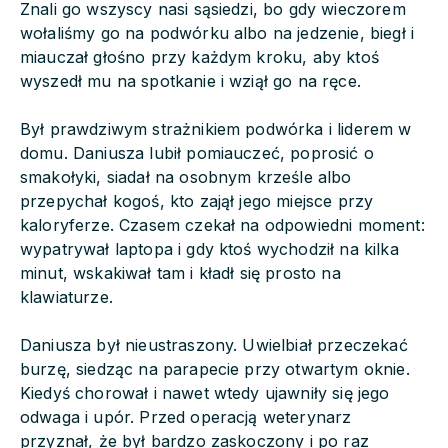
Znali go wszyscy nasi sąsiedzi, bo gdy wieczorem
wołaliśmy go na podwórku albo na jedzenie, biegł i
miauczał głośno przy każdym kroku, aby ktoś
wyszedł mu na spotkanie i wziął go na ręce.
Był prawdziwym strażnikiem podwórka i liderem w
domu. Daniusza lubił pomiauczeć, poprosić o
smakołyki, siadał na osobnym krześle albo
przepychał kogoś, kto zajął jego miejsce przy
kaloryferze. Czasem czekał na odpowiedni moment:
wypatrywał laptopa i gdy ktoś wychodził na kilka
minut, wskakiwał tam i kładł się prosto na
klawiaturze.
Daniusza był nieustraszony. Uwielbiał przeczekać
burzę, siedząc na parapecie przy otwartym oknie.
Kiedyś chorował i nawet wtedy ujawniły się jego
odwaga i upór. Przed operacją weterynarz
przyznał, że był bardzo zaskoczony i po raz