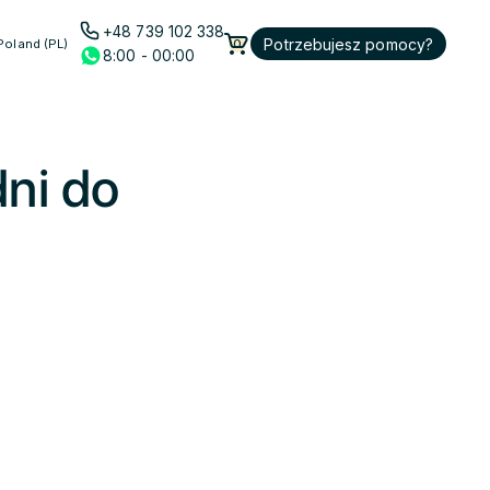
+48 739 102 338
Potrzebujesz pomocy?
Poland (PL)
0
8:00 - 00:00
ni do