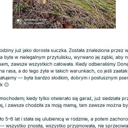
rodziny już jako dorosła suczka. Została znaleziona przez 
 była w nielegalnym przytulisku, wyrwano jej ząbki, aby ni
sem, zawsze wszystkich całowała. Kiedy odbieraliśmy Do
zna rasa, a do tego żyła w takich warunkach, co jeśli zaatak
żałujemy — była bardzo słodkim, dobrym i posłusznym pse
k 🙂
amochodem; kiedy tylko otwierało się garaż, już siedziała p
plej, i zawsze chodziła za moją mamą, tam zawsze można by
o 5–6 lat i stała się ulubienicą w rodzinie, a potem zachor
ki — wszystko znosiła, wszystko przyjmowała, nie sprzeciwi