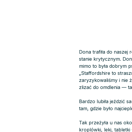
Dona trafiła do naszej 
stanie krytycznym. Dona
mimo to była dobrym p
„Staffordshire to stras
zaryzykowaliśmy i nie 
zlizać do omdlenia — ta
Bardzo lubiła jeździć s
tam, gdzie było najcie
Tak przeżyła u nas okoł
kroplówki, leki, tablet