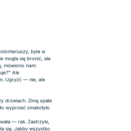
wolontariuszy, była w
e mogła się bronić, ale
nę, mówiono nam:
uje?” Ale
m. Ugryźć — nie, ale
rzy drzwiach. Zimą spała
ło wyprosić smakołyki.
owała — rak. Zastrzyki,
ała się. Jakby wszystko